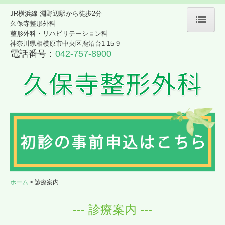
JR横浜線 淵野辺駅から徒歩2分
久保寺整形外科
整形外科・リハビリテーション科
ホーム
神奈川県相模原市中央区鹿沼台1-15-9
電話番号：
042-757-8900
院長紹介
診療案内
ひざ関節治療（PFC-FD）
施設・設備紹介
アクセス
ホーム
診療案内
--- 診療案内 ---