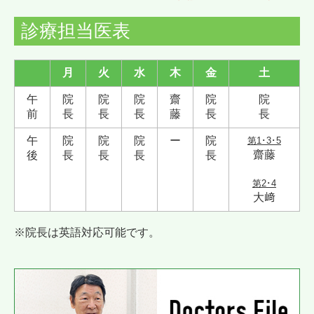
診療担当医表
月
火
水
木
金
土
午
院
院
院
齋
院
院
前
長
長
長
藤
長
長
午
院
院
院
ー
院
第1･
3
･
5
齋藤
後
長
長
長
長
第2･4
大﨑
※院長は英語対応可能です。